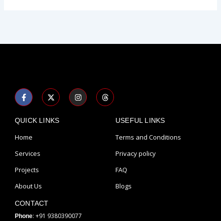
F
X
I
T
a
-
n
h
c
t
s
r
e
w
t
e
b
i
a
a
QUICK LINKS
USEFUL LINKS
o
t
g
d
o
t
r
s
Home
Terms and Conditions
k
e
a
-
r
m
Services
Privacy policy
f
Projects
FAQ
About Us
Blogs
CONTACT
: +91 9380390077
Phone