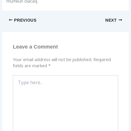
mümkün olacaq.
PREVIOUS
NEXT
Leave a Comment
Your email address will not be published.
Required
fields are marked
*
Type
here..