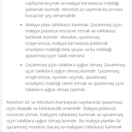
sayfasına keçmək və maliyyə kartasınıza məbləği
yükləmək lazımdır. Mostbet.az saytında bu proses
basqa bir şey olmamalıdır.
Maliyyə planı təhlükəsiz kərkmək: Qazanmaq üçün
maliyyə planınıza müraciət etmək və təhlükəsiz
kərkmək lazımdır. Məsələn, qazanmaq
istəyirsinizsə, maliyyə kartasınıza yükləmək
istədiyiniz məbləği belə qoyun və bu məbləği
qazanmaq üçün tələb edirsiniz.
Qazanmaq üçün tələblərə uyğun olmaq: Qazanmaq
üçün tələblərə uyğun olmaq lazımdır. Qazanmaq
istəyirsinizsə, oyunları seçmək, qazanmaq
istədiyiniz məbləği təmin etmək və qazanmaq üçün
tələblərə uyğun olmaq lazımdır.
Mostbet AZ və Mostbet Azerbaycan saytlarında qazanmaq
üçün dəqiqlik və təhlükəsizlik önəmlidir. Maliyyə planınıza
müraciət etmək, maliyyəni təhlükəsiz kərkmək və qazanmaq
üçün tələblərə uyğun olmaq lazımdır. Bu maliyyə planları ilə
qazanmaq mümkün olacaq və maliyyəni təhlükəsiz kərkmək