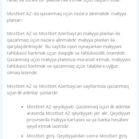
Mostbet AZ-da qazanmaq üçün nəzərə alınmalıdır maliyyə
planları
Mostbet AZ və Mostbet Azerbaycan maliyyə planları ilə
qazanmaq üçün nəzərə alınmalıdır maliyyə planları ilə
qarşılaşdırılmışdır. Bu saytda oyun oynayarkən maliyyəni
təhlükəsiz kərkmək üçün dəqiqlik və təhlükəsizlik önəmlidir.
Qazanmaq üçün maliyyə planınıza müraciət etmək, maliyyəni
təhlükəsiz kərkmək və qazanmaq üçün tələblərə uyğun
olmaq lazımdır.
Mostbet AZ və Mostbet Azerbaycan saytlarında qazanmaq
üçün ilk adımlar şunlardır:
Mostbet AZ qeydiyyatı: Qazanmaq üçün ilk adımlar
arasında Mostbet AZ qeydiyyatı yer alır. Qeydiyyat
prosesində maliyyə kartasını və ya banka hesabını
qeyd etmək lazımdır.
Mostbet giriş: Qeydiyyatdan sonra Mostbet giriş