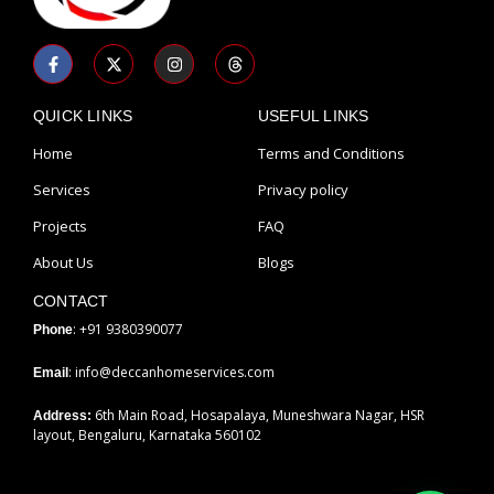
F
X
I
T
a
-
n
h
c
t
s
r
e
w
t
e
b
i
a
a
QUICK LINKS
USEFUL LINKS
o
t
g
d
o
t
r
s
Home
Terms and Conditions
k
e
a
-
r
m
Services
Privacy policy
f
Projects
FAQ
About Us
Blogs
CONTACT
: +91 9380390077
Phone
: info@deccanhomeservices.com
Email
6th Main Road, Hosapalaya, Muneshwara Nagar, HSR
Address:
layout, Bengaluru, Karnataka 560102