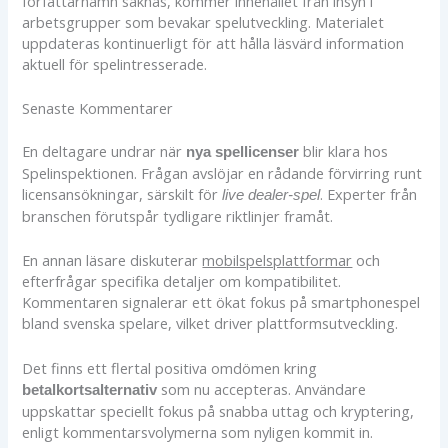
författarnamn saknas, kommer innehållet från insyn i
arbetsgrupper som bevakar spelutveckling. Materialet
uppdateras kontinuerligt för att hålla läsvärd information
aktuell för spelintresserade.
Senaste Kommentarer
En deltagare undrar när
blir klara hos
nya spellicenser
Spelinspektionen. Frågan avslöjar en rådande förvirring runt
licensansökningar, särskilt för
. Experter från
live dealer-spel
branschen förutspår tydligare riktlinjer framåt.
En annan läsare diskuterar
mobilspelsplattformar
och
efterfrågar specifika detaljer om kompatibilitet.
Kommentaren signalerar ett ökat fokus på smartphonespel
bland svenska spelare, vilket driver plattformsutveckling.
Det finns ett flertal positiva omdömen kring
som nu accepteras. Användare
betalkortsalternativ
uppskattar speciellt fokus på snabba uttag och kryptering,
enligt kommentarsvolymerna som nyligen kommit in.