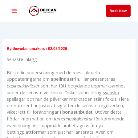
Skip
to
Book Now
content
By
thewebsitemakers
/
02/02/2026
Senaste Inlägg
Börja din undersökning med de mest aktuella
uppdateringarna om
. Här presenteras
spelindustrin
som har fått betydande uppmärksamhet
casinoaktiviteter
under de senaste veckorna. Diskussioner kring
svenska
spellagar
och hur de påverkar marknaden står i fokus. Flera
operatörer har justerat sig efter de senaste regelverken,
vilket lett till förändringar i
. Utöver detta
bonusutbudet
flödar information om
för kommande
turneringskalendrar
evenemang. Viss uppmärksamhet ägnas åt nya
bettingplattformar
som just har lanserats. Även om